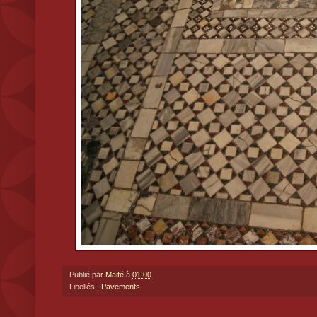
Publié par
Maité
à
01:00
Libellés :
Pavements